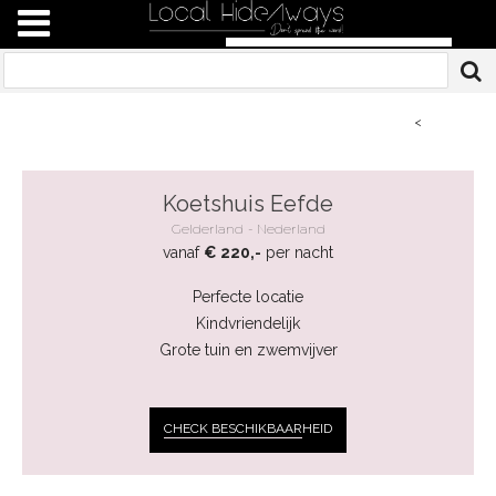
<
Koetshuis Eefde
Gelderland
Nederland
vanaf
€ 220,-
per nacht
Perfecte locatie
Kindvriendelijk
Grote tuin en zwemvijver
CHECK BESCHIKBAAR
HEID