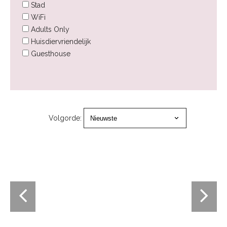
Stad
WiFi
Adults Only
Huisdiervriendelijk
Guesthouse
Volgorde: