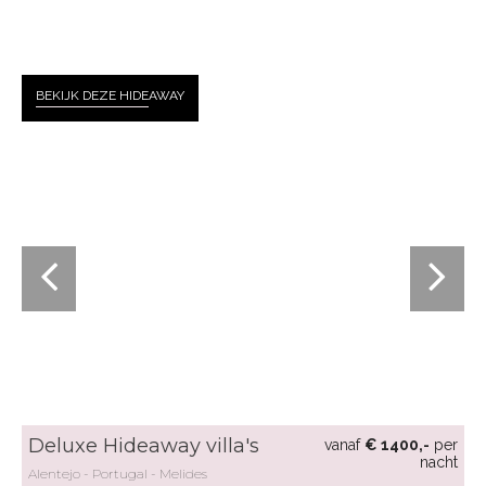
BEKIJK DEZE HIDE
AWAY
Deluxe Hideaway villa's
vanaf
€ 1400,-
per
nacht
Alentejo
Portugal
Melides