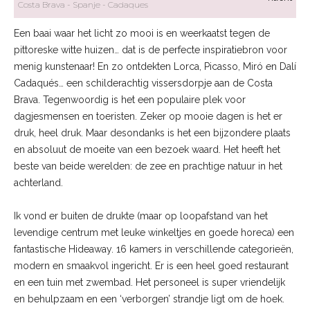
Costa Brava
Spanje
Cadaques
Een baai waar het licht zo mooi is en weerkaatst tegen de
pittoreske witte huizen… dat is de perfecte inspiratiebron voor
menig kunstenaar! En zo ontdekten Lorca, Picasso, Miró en Dalí
Cadaqués… een schilderachtig vissersdorpje aan de Costa
Brava. Tegenwoordig is het een populaire plek voor
dagjesmensen en toeristen. Zeker op mooie dagen is het er
druk, heel druk. Maar desondanks is het een bijzondere plaats
en absoluut de moeite van een bezoek waard. Het heeft het
beste van beide werelden: de zee en prachtige natuur in het
achterland.
Ik vond er buiten de drukte (maar op loopafstand van het
levendige centrum met leuke winkeltjes en goede horeca) een
fantastische Hideaway. 16 kamers in verschillende categorieën,
modern en smaakvol ingericht. Er is een heel goed restaurant
en een tuin met zwembad. Het personeel is super vriendelijk
en behulpzaam en een ‘verborgen’ strandje ligt om de hoek.