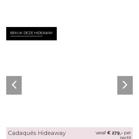
BEKIJK DEZE HIDE
AWAY
Cadaqués Hideaway
vanaf
€ 279,-
per
nacht