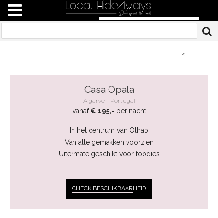
<
Casa Opala
Algarve
Portugal
vanaf
€ 195,-
per nacht
In het centrum van Olhao
Van alle gemakken voorzien
Uitermate geschikt voor foodies
CHECK BESCHIKBAAR
HEID