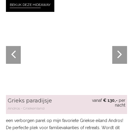
BEKIJK DEZE HIDE
AWAY
Grieks paradijsje
vanaf
€ 130,-
per
nacht
Andros
Griekenland
een verborgen parel op mijn favoriete Griekse eiland Andros!
De perfecte plek voor familievakanties of retreats. Wordt dit