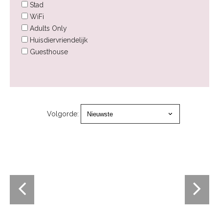
Stad
WiFi
Adults Only
Huisdiervriendelijk
Guesthouse
Volgorde: