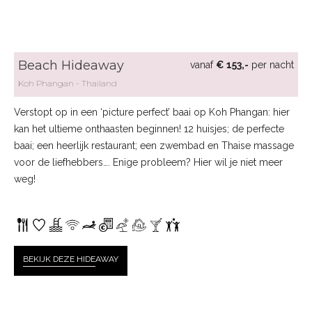
Beach
Hidea
way
vanaf
€ 153,-
per nacht
Koh Phangan
Thailand
Verstopt op in een ‘picture perfect’ baai op Koh Phangan: hier
kan het ultieme onthaasten beginnen! 12 huisjes; de perfecte
baai; een heerlijk restaurant; een zwembad en Thaise massage
voor de liefhebbers…. Enige probleem? Hier wil je niet meer
weg!
BEKIJK DEZE HIDE
AWAY