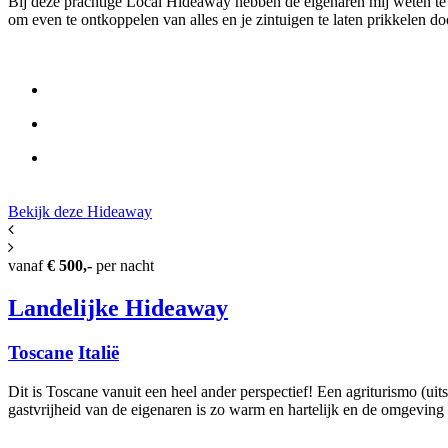
Bij deze prachtige Local Hideaway hebben de eigenaren mij weten te r
om even te ontkoppelen van alles en je zintuigen te laten prikkelen doo
Bekijk deze Hide
away
vanaf
€ 500,-
per nacht
Landelijke Hideaway
Toscane
Italië
Dit is Toscane vanuit een heel ander perspectief! Een agriturismo (uit
gastvrijheid van de eigenaren is zo warm en hartelijk en de omgeving