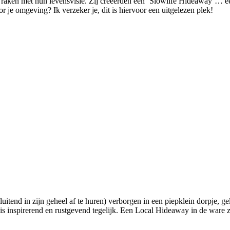
aken met hun levensvisie. Zij creëerden een ‘Slowlife Hideaway’… een 
r je omgeving? Ik verzeker je, dit is hiervoor een uitgelezen plek!
sluitend in zijn geheel af te huren) verborgen in een piepklein dorpje,
 is inspirerend en rustgevend tegelijk. Een Local Hideaway in de ware 