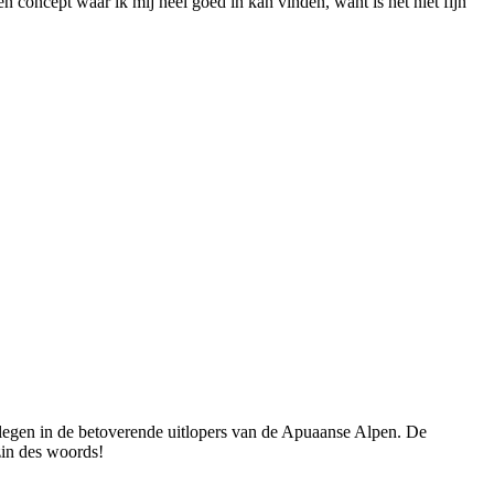
concept waar ik mij heel goed in kan vinden, want is het niet fijn
 gelegen in de betoverende uitlopers van de Apuaanse Alpen. De
zin des woords!