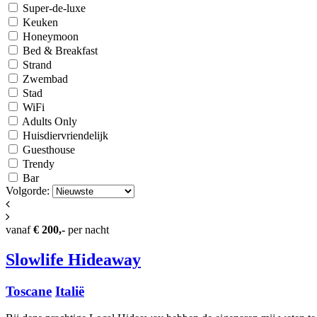
Super-de-luxe
Keuken
Honeymoon
Bed & Breakfast
Strand
Zwembad
Stad
WiFi
Adults Only
Huisdiervriendelijk
Guesthouse
Trendy
Bar
Volgorde:
vanaf
€ 200,-
per nacht
Slowlife Hideaway
Toscane
Italië