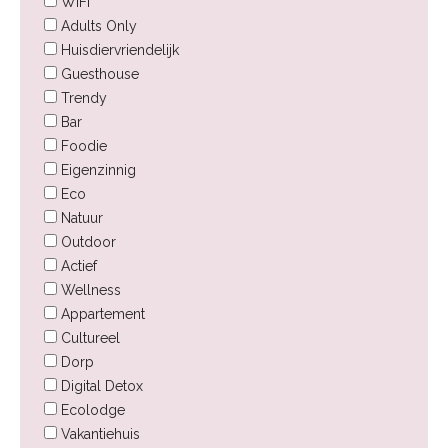
WiFi
Adults Only
Huisdiervriendelijk
Guesthouse
Trendy
Bar
Foodie
Eigenzinnig
Eco
Natuur
Outdoor
Actief
Wellness
Appartement
Cultureel
Dorp
Digital Detox
Ecolodge
Vakantiehuis