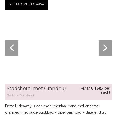
BEKIJK DEZE HIDE
AWAY
Stadshotel met Grandeur
vanaf
€ 165,-
per
nacht
Berlijn
Duitsland
Deze Hideaway is een monumentaal pand met enorme
grandeur: het oude Stadtbad – openbaar bad – daterend uit